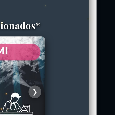
sionados*
❯