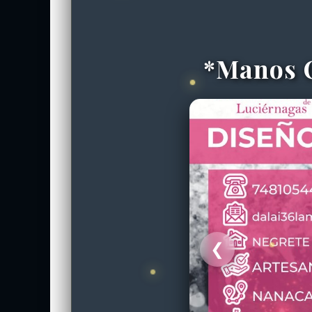
*Manos C
❮