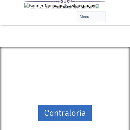
¡Municipio de Nanacamilpa
Tlaxcala!
Contraloría