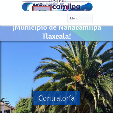
¡Municipio de Nanacamilpa
Tlaxcala!
Contraloría